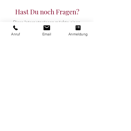
Hast Du noch Fragen?
Diese Internetpräsenz möchte einen
Eindruck vermitteln, wird aber sicher nicht
jede Frage beantworten.
Ruf mich gerne an
Anruf
Email
Anmeldung
oder schreib mir eine E-Mail – ich freue
mich über Deine Kontaktaufnahme.
Kontaktdaten
FreiRaum Dillinger
Poppelstraße 11 b
90419 Nürnberg
Tel: 0151 55622590
mail@freiraum-dillinger.de
Newsletter