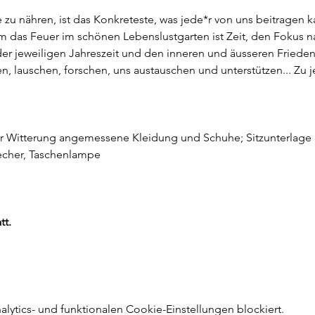
zu nähren, ist das Konkreteste, was jede*r von uns beitragen ka
 das Feuer im schönen Lebenslustgarten ist Zeit, den Fokus na
r jeweiligen Jahreszeit und den inneren und äusseren Frieden
ngen, lauschen, forschen, uns austauschen und unterstützen... Zu 
er Witterung angemessene Kleidung und Schuhe; Sitzunterlage in
becher, Taschenlampe
tt.
ytics- und funktionalen Cookie-Einstellungen blockiert.