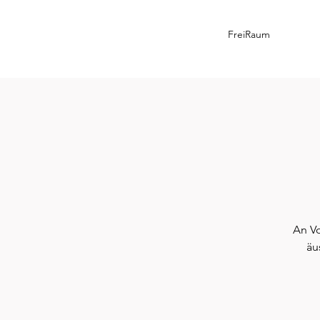
FreiRaum
An V
äu