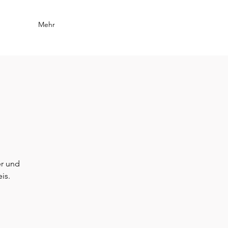
Mehr
r und
is.