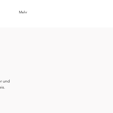
Mehr
r und
is.