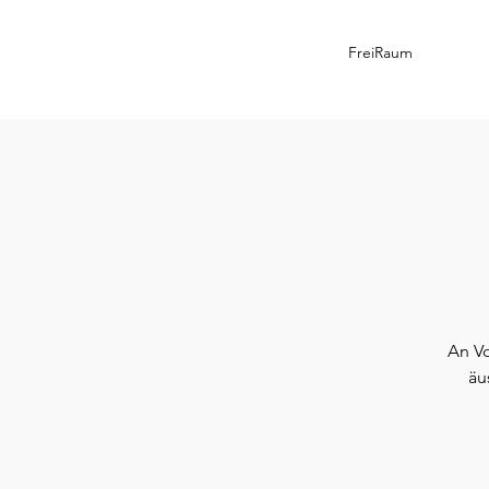
FreiRaum
An V
äu