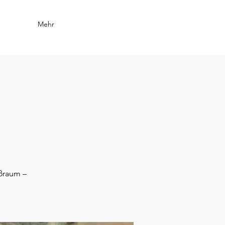
Mehr
oßraum –