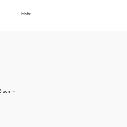
Mehr
oßraum –