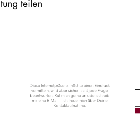
tung teilen
Hast Du noch Fragen?
N
Diese Internetpräsenz möchte einen Eindruck
vermitteln, wird aber sicher nicht jede Frage
beantworten.
Ruf mich gerne an oder schreib
mir eine E-Mail – ich freue mich über Deine
Kontaktaufnahme.